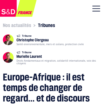
Nos actualités
>
Tribunes
Tribune
Christophe Clergeau
Santé environnementale, mers et océans, protection civile
Tribune
Murielle Laurent
Droits fondamentaux et migration, solidarité internationale, voix des
citoyens
Europe–Afrique : il est
temps de changer de
regard... et de discours